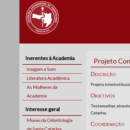
Inerentes à Academia
Projeto Con
Imagem e Som
Descrição
Literatura Acadêmica
Projeto interinstitu
As Mulheres da
Objetivos
Academia
Testemunhar, através 
Interesse geral
Catarina.
Museu da Odontologia
Coordenação
de Santa Catarina