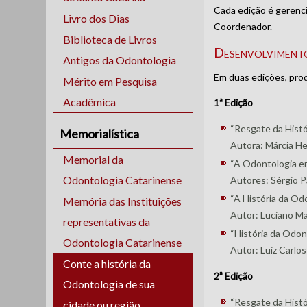
Cada edição é gerenci
Livro dos Dias
Coordenador.
Biblioteca de Livros
Desenvolviment
Antigos da Odontologia
Em duas edições, pro
Mérito em Pesquisa
Acadêmica
1ª Edição
“Resgate da Histó
Memorialística
Autora: Márcia He
Memorial da
“A Odontologia e
Odontologia Catarinense
Autores: Sérgio P
“A História da Odo
Memória das Instituições
Autor: Luciano Mad
representativas da
“História da Odon
Odontologia Catarinense
Autor: Luiz Carlo
Conte a história da
2ª Edição
Odontologia de sua
“Resgate da Histó
cidade ou região