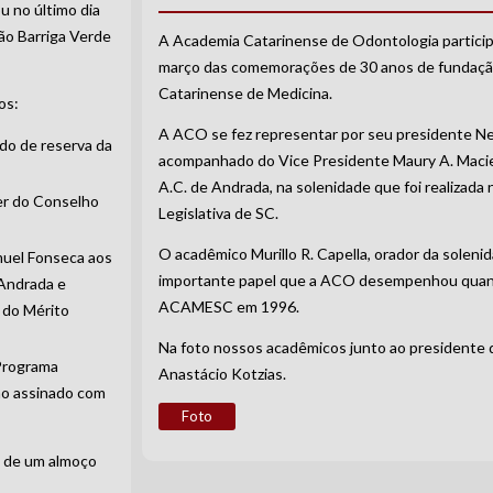
 no último dia
ão Barriga Verde
A Academia Catarinense de Odontologia particip
março das comemorações de 30 anos de fundaçã
Catarinense de Medicina.
os:
A ACO se fez representar por seu presidente Nes
do de reserva da
acompanhado do Vice Presidente Maury A. Macie
A.C. de Andrada, na solenidade que foi realizada
er do Conselho
Legislativa de SC.
O acadêmico Murillo R. Capella, orador da soleni
muel Fonseca aos
importante papel que a ACO desempenhou quand
 Andrada e
ACAMESC em 1996.
 do Mérito
Na foto nossos acadêmicos junto ao president
Programa
Anastácio Kotzias.
ão assinado com
Foto
m de um almoço