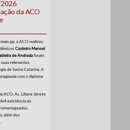
5/2026
lação da ACO
e
 maio pp. a ACO realizou
adêmicos
Casimiro Manoel
ldeira de Andrada
foram
 suas relevantes
ia de Santa Catarina. A
menageada com o diploma
da ACO, Ac. Liliane Janete
de4 existência da
s homenageados.
s, além dos
.