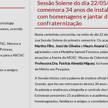
Sessão Solene do dia 22/0
comemora 34 anos de insta
com homenagens e jantar d
confraternização
ontologia
vares, ocorrido
Numa cerimônia concorrida, na noite do dia 22 de
sua Sessão Solene do primeiro semestre. Os ac
UFSC, Mestre e
Martins Filho
,
Joeci de Oliveira
e
Mauro Amaral Ca
 Prótese,
agraciados com a Medalha Samuel Fonseca, pelas
nte para a ABOSC
atuações a frente do MOSC- Museu da Odontolog
Professora Dra. Patrícia Almeida Miguez
, foi ho
de Mérito em Pesquisa.
es e amigos.
A Sessão iniciou com a palavra da oradora oficial 
Grando, que fez um retrospecto destes 34 anos 
Academia e enalteceu a biografia e currículo do
Estiveram presentes 23 acadêmicos e acadêmica
homenageados, familiares e amigos e convidados