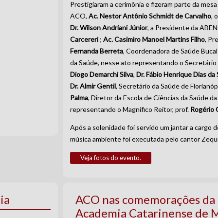
Prestigiaram a cerimônia e fizeram parte da mesa 
ACO,
Ac. Nestor Antônio Schmidt de Carvalho
, 
Dr. Wilson Andriani Júnior
, a Presidente da ABE
Carcereri
;
Ac. Casimiro Manoel Martins Filho
, P
Fernanda Berreta
, Coordenadora de Saúde Bucal 
da Saúde, nesse ato representando o Secretário
Diogo Demarchi Silva
,
Dr. Fábio Henrique Dias da 
Dr. Almir Gentil
, Secretário da Saúde de Florianóp
Palma
, Diretor da Escola de Ciências da Saúde da 
representando o Magnífico Reitor, prof.
Rogério 
Após a solenidade foi servido um jantar a cargo 
música ambiente foi executada pelo cantor Zequ
Veja fotos do evento.
ia
ACO nas comemorações da 
Academia Catarinense de 