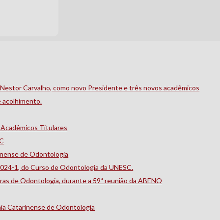
estor Carvalho, como novo Presidente e três novos acadêmicos
 acolhimento.
 Acadêmicos Titulares
SC
rinense de Odontologia
2024-1, do Curso de Odontologia da UNESC.
iras de Odontologia, durante a 59ª reunião da ABENO
ia Catarinense de Odontologia