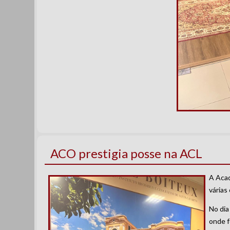
ACO prestigia posse na ACL
A Acad
várias
No dia
onde f