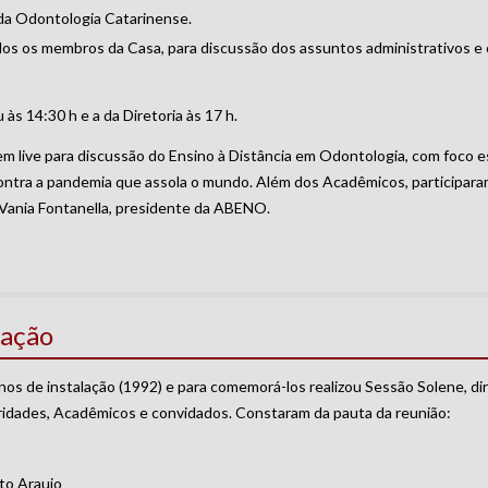
da Odontologia Catarinense.
odos os membros da Casa, para discussão dos assuntos administrativos e
às 14:30 h e a da Diretoria às 17 h.
 em live para discussão do Ensino à Distância em Odontologia, com foco e
contra a pandemia que assola o mundo. Além dos Acadêmicos, participar
ª Vania Fontanella, presidente da ABENO.
lação
os de instalação (1992) e para comemorá-los realizou Sessão Solene, dir
oridades, Acadêmicos e convidados. Constaram da pauta da reunião:
ito Araujo