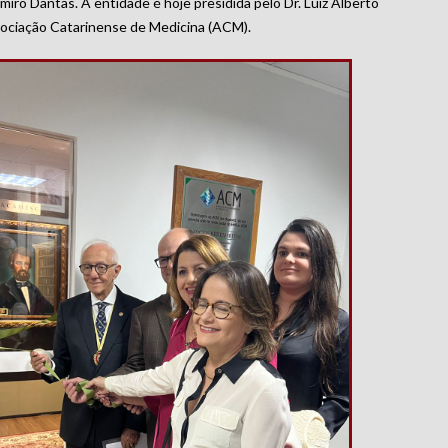
miro Dantas. A entidade é hoje presidida pelo Dr. Luiz Alberto
sociação Catarinense de Medicina (ACM).