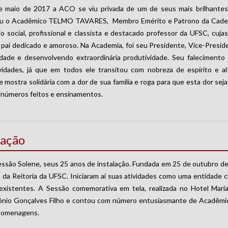
e maio de 2017 a ACO se viu privada de um de seus mais brilhant
ceu o Acadêmico TELMO TAVARES, Membro Emérito e Patrono da Cadei
io social, profissional e classista e destacado professor da UFSC, cuja
e pai dedicado e amoroso. Na Academia, foi seu Presidente, Vice-Presid
dade e desenvolvendo extraordinária produtividade. Seu falecimento 
ividades, já que em todos ele transitou com nobreza de espírito e al
 mostra solidária com a dor de sua família e roga para que esta dor sej
inúmeros feitos e ensinamentos.
lação
são Solene, seus 25 anos de instalação. Fundada em 25 de outubro de 
o da Reitoria da UFSC. Iniciaram aí suas atividades como uma entidade c
existentes. A Sessão comemorativa em tela, realizada no Hotel Maria 
tônio Gonçalves Filho e contou com número entusiasmante de Acadêmic
 homenagens.