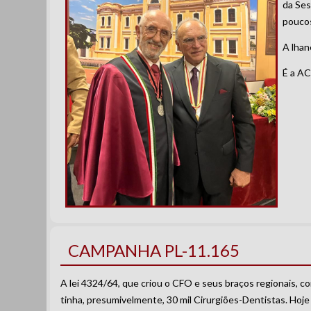
da Ses
poucos
A lhan
É a AC
CAMPANHA PL-11.165
A lei 4324/64, que criou o CFO e seus braços regionais, 
tinha, presumivelmente, 30 mil Cirurgiões-Dentistas. Ho