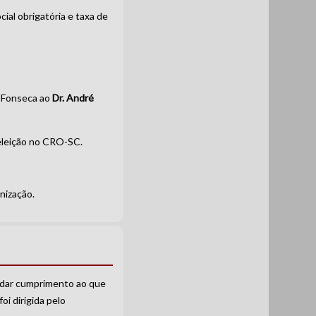
ial obrigatória e taxa de
l Fonseca ao
Dr. André
 eleição no CRO-SC.
nização.
a dar cumprimento ao que
oi dirigida pelo