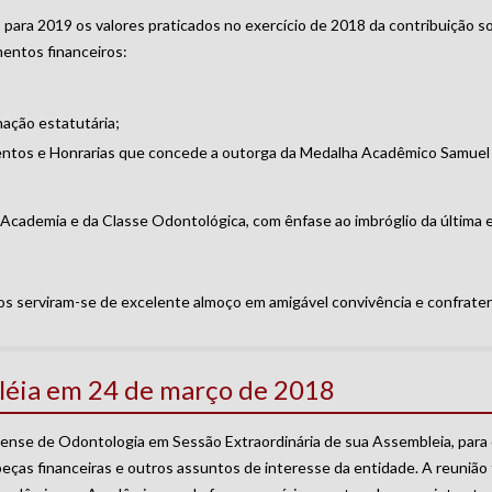
para 2019 os valores praticados no exercício de 2018 da contribuição soc
entos financeiros:
ação estatutária;
entos e Honrarias que concede a outorga da Medalha Acadêmico Samue
da Academia e da Classe Odontológica, com ênfase ao imbróglio da última
 serviram-se de excelente almoço em amigável convivência e confrater
bléia em 24 de março de 2018
nense de Odontologia em Sessão Extraordinária de sua Assembleia, par
eças financeiras e outros assuntos de interesse da entidade. A reunião f