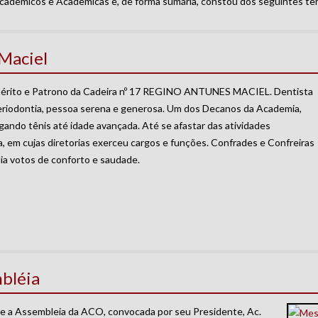
Acadêmicos e Acadêmicas e, de forma sumária, constou dos seguintes te
Maciel
Emérito e Patrono da Cadeira nº 17 REGINO ANTUNES MACIEL. Dentista
Periodontia, pessoa serena e generosa. Um dos Decanos da Academia,
ogando tênis até idade avançada. Até se afastar das atividades
a, em cujas diretorias exerceu cargos e funções. Confrades e Confreiras
ia votos de conforto e saudade.
bléia
te a Assembleia da ACO, convocada por seu Presidente, Ac.