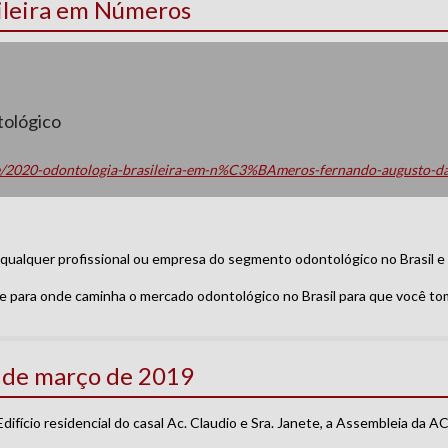
ileira em Números
tológico
se/2020-odontologia-brasileira-em-n%C3%BAmeros-fernando-augusto-da
qualquer profissional ou empresa do segmento odontológico no Brasil e
 e para onde caminha o mercado odontológico no Brasil para que você to
6 de março de 2019
Edifício residencial do casal Ac. Claudio e Sra. Janete, a Assembleia da