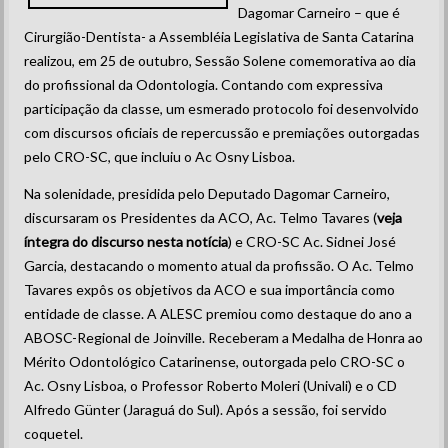
Dagomar Carneiro – que é
Cirurgião-Dentista- a Assembléia Legislativa de Santa Catarina
realizou, em 25 de outubro, Sessão Solene comemorativa ao dia
do profissional da Odontologia. Contando com expressiva
participação da classe, um esmerado protocolo foi desenvolvido
com discursos oficiais de repercussão e premiações outorgadas
pelo CRO-SC, que incluiu o Ac Osny Lisboa.
Na solenidade, presidida pelo Deputado Dagomar Carneiro,
discursaram os Presidentes da ACO, Ac. Telmo Tavares (
veja
íntegra do discurso nesta notícia
) e CRO-SC Ac. Sidnei José
Garcia, destacando o momento atual da profissão. O Ac. Telmo
Tavares expôs os objetivos da ACO e sua importância como
entidade de classe. A ALESC premiou como destaque do ano a
ABOSC-Regional de Joinville. Receberam a Medalha de Honra ao
Mérito Odontológico Catarinense, outorgada pelo CRO-SC o
Ac. Osny Lisboa, o Professor Roberto Moleri (Univali) e o CD
Alfredo Günter (Jaraguá do Sul). Após a sessão, foi servido
coquetel.