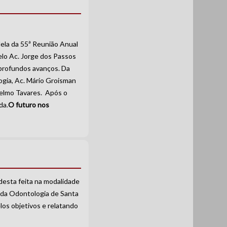
lela da 55ª Reunião Anual
elo Ac. Jorge dos Passos
 profundos avanços. Da
ogia, Ac. Mário Groisman
Delmo Tavares. Após o
da.
O futuro nos
desta feita na modalidade
u da Odontologia de Santa
los objetivos e relatando