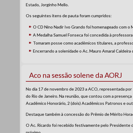
Estado, Jorginho Mello.
Os seguintes itens de pauta foram cumpridos:
O CD Nino Nadir Ivo Grando foi homenageado com o M
A Medalha Samuel Fonseca foi concedida à professora 
Tomaram posse como acadêmicos titulares, a professora 
Encerrando a solenidade o Ac. Mauro Amaral Caldeira d
Aco na sessão solene da AORJ
No dia 17 de novembro de 2023 a ACO, representada por s
do Rio de Janeiro. Na reunião, que contou com a presença
Acadêmico Honorário, 2 (dois) Acadêmicos Patronos e o
Destaque também à concessão do Prêmio de Mérito Horace
O Ac. Ricardo foi recebido festivamente pelo Presidente 
próximo..