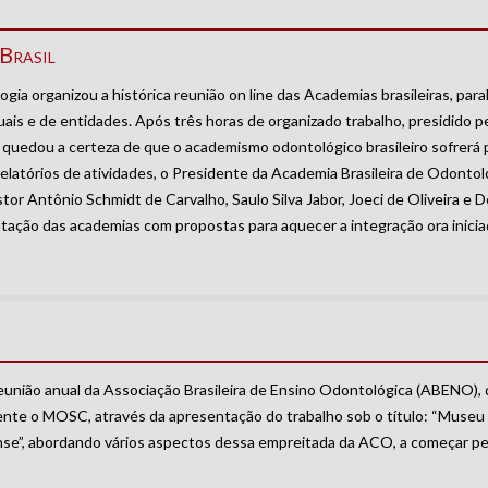
Brasil
a organizou a histórica reunião on line das Academias brasileiras, para
ais e de entidades. Após três horas de organizado trabalho, presidido p
 quedou a certeza de que o academismo odontológico brasileiro sofrerá
elatórios de atividades, o Presidente da Academia Brasileira de Odontol
or Antônio Schmidt de Carvalho, Saulo Silva Jabor, Joeci de Oliveira e 
ação das academias com propostas para aquecer a integração ora inicia
eunião anual da Associação Brasileira de Ensino Odontológica (ABENO), 
resente o MOSC, através da apresentação do trabalho sob o título: “Muse
nse”, abordando vários aspectos dessa empreitada da ACO, a começar pe