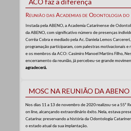
ACO faz a diferença
Reunião das Academias de Odontologia do 
Instada pela ABENO, a Academia Catarinense de Odontologi
da ABENO, com significativo número de presenças individu
Corrêa Cobra e mediado pela Ac. Daniela Lemos Carcereri,
programação participaram, com palestras motivacionais e r
e os membros da ACO: Casimiro Manoel Martins Filho, Nest
encerramento da reunião, já percebeu-se grande moviment
agradecerá.
MOSC NA REUNIÃO DA ABENO
Nos dias 11 a 13 de novembro de 2020 realizou-se a 55ª R
on line, alcançando extraordinário êxito. Nela, estava p
Catarina: preservando a história da Odontologia Catarine
o estado atual da sua implantação.