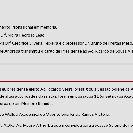
érito Profissional em memória.
Drª. Moira Pedroso Leão.
Drª Cleonice Silveira Teixeira e o professor Dr. Bruno de Freitas Mello
e Andrada transmitiu o cargo de Presidente ao Ac. Ricardo de Sousa Vie
eu presidente eleito Ac. Ricardo Vieira, prestigiou a Sessão Solene da
 de altas autoridades classistas, foram empossados 11 (onze) novos Acad
utorga de um Membro Remido.
 Wells à Acadêmica de Odontologia Kricia Ramos Victória.
da AORJ, Ac. Mauro Althoff, a quem convidou para a Sessão Solene de n