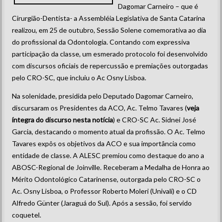
Dagomar Carneiro – que é
Cirurgião-Dentista- a Assembléia Legislativa de Santa Catarina
realizou, em 25 de outubro, Sessão Solene comemorativa ao dia
do profissional da Odontologia. Contando com expressiva
participação da classe, um esmerado protocolo foi desenvolvido
com discursos oficiais de repercussão e premiações outorgadas
pelo CRO-SC, que incluiu o Ac Osny Lisboa.
Na solenidade, presidida pelo Deputado Dagomar Carneiro,
discursaram os Presidentes da ACO, Ac. Telmo Tavares (
veja
íntegra do discurso nesta notícia
) e CRO-SC Ac. Sidnei José
Garcia, destacando o momento atual da profissão. O Ac. Telmo
Tavares expôs os objetivos da ACO e sua importância como
entidade de classe. A ALESC premiou como destaque do ano a
ABOSC-Regional de Joinville. Receberam a Medalha de Honra ao
Mérito Odontológico Catarinense, outorgada pelo CRO-SC o
Ac. Osny Lisboa, o Professor Roberto Moleri (Univali) e o CD
Alfredo Günter (Jaraguá do Sul). Após a sessão, foi servido
coquetel.